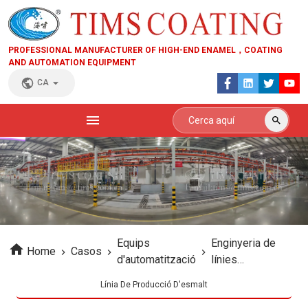
PROFESSIONAL MANUFACTURER OF HIGH-END ENAMEL，COATING
AND AUTOMATION EQUIPMENT
CA
Equips
Enginyeria de
Home
Casos
d'automatització
línies
d'electroforesi
Línia De Producció D'esmalt