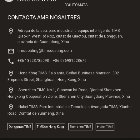
D'AUTÒMATS
CONTACTA AMB NOSALTRES
Adreça de la seu: parc industrial d'equips intel·ligents TIMS,
Qiaoxin West Rd No2, ciutat de Qiaotou, ciutat de Dongguan,
província de Guangdong, Xina
timscoating@timscoating.com
+86 13923785098，+86 076981028676
Hong Kong TIMS: 8a planta, Beihai Business Mansion, 302
Empress Street, Shanghuan, Hong Kong, Xina
Shenzhen TIMS: No.1, Qianwan lst Road, Qianhai Shenzhen-
Hongkong Cooperation Zone, Shenzhen City.Guangdong Province, Xina
Hubei TIMS: Parc Industrial de Tecnologia Avançada TIMS, Xianhe
Road, Comtat de Yunmeng, Xina
Dongguan TlMS
TIMS de Hong Kong
Shenzhen TIMS
Hubei TIMS