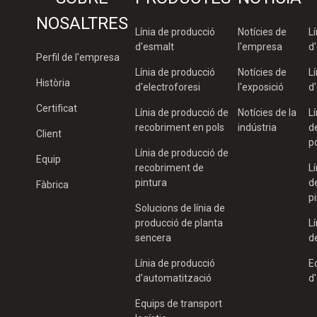
NOSALTRES
Línia de producció
Notícies de
L
d'esmalt
l'empresa
d
Perfil de l'empresa
Línia de producció
Notícies de
L
Història
d'electroforesi
l'exposició
d
Certificat
Línia de producció de
Notícies de la
L
recobriment en pols
indústria
d
Client
p
Línia de producció de
Equip
recobriment de
L
pintura
d
Fàbrica
p
Solucions de línia de
producció de planta
L
sencera
d
Línia de producció
E
d'automatització
d
Equips de transport