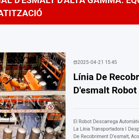
AL D'ESMALT D'ALTA GAMMA. EQ
ATITZACIÓ
2025-04-21 15:45
Línia De Recob
D'esmalt Robot
El Robot Descarrega Automàti
La Línia Transportadora I De
De Recobriment D'esmalt, Aco