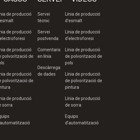
ínia de producció
Servei
Línia de producció
'esmalt
tècnic
d'esmalt
ínia de producció
Servei
Línia de producció
'electroforesi
postvenda
d'electroforesi
ínia de producció
Comentaris
Línia de producció
e polvorització de
en línia
de polvorització de
ols
pols
Descàrrega
ínia de producció
de dades
Línia de producció
e polvorització de
de polvorització de
intura
pintura
ínia de producció
Línia de producció
e sorra
de sorra
quips
Equips
'automatització
d'automatització