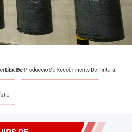
ent En Pols
Línia De Producció De Recobriments De Pintura
stic