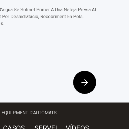
'aigua Se Sotmet Primer A Una Neteja Prèvia Al
 Per Deshidratació, Recobriment En Pols,
os.
I EQULPMENT D'AUTÒMATS
CASOS
SERVEI
VÍDEOS