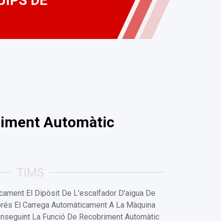
UIPS DE
riment Automàtic
TIMS
cament El Dipòsit De L'escalfador D'aigua De
sprés El Carrega Automàticament A La Màquina
nseguint La Funció De Recobriment Automàtic