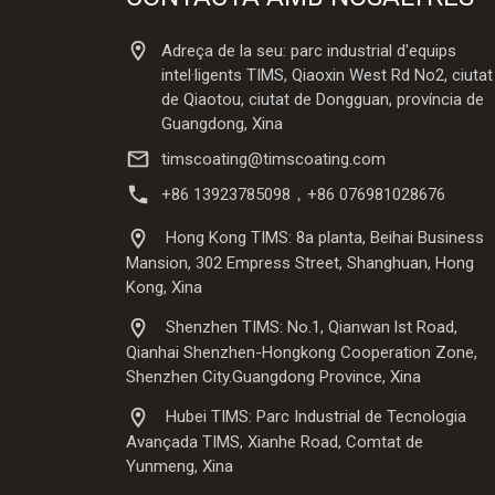
Adreça de la seu: parc industrial d'equips
intel·ligents TIMS, Qiaoxin West Rd No2, ciutat
de Qiaotou, ciutat de Dongguan, província de
Guangdong, Xina
timscoating@timscoating.com
+86 13923785098，+86 076981028676
Hong Kong TIMS: 8a planta, Beihai Business
Mansion, 302 Empress Street, Shanghuan, Hong
Kong, Xina
Shenzhen TIMS: No.1, Qianwan lst Road,
Qianhai Shenzhen-Hongkong Cooperation Zone,
Shenzhen City.Guangdong Province, Xina
Hubei TIMS: Parc Industrial de Tecnologia
Avançada TIMS, Xianhe Road, Comtat de
Yunmeng, Xina