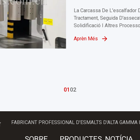
La Carcassa De L'escalfador D
Tractament, Seguida D'assecat
Solidificació I Altres Process
Aprèn Més
01
02
FABRICANT PROFESSIONAL D'ESMALTS D'ALTA GAMMA 
SOBRE
PRODUCTES
NOTÍCIA