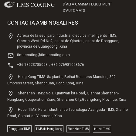
D'ALTA GAMMA I EQULPMENT
D'AUTÒMATS
CONTACTA AMB NOSALTRES
Adreça de la seu: parc industrial d'equips intel·ligents TIMS,
Qiaoxin West Rd No2, ciutat de Qiaotou, ciutat de Dongguan,
província de Guangdong, Xina
timscoating@timscoating.com
+86 13923785098，+86 076981028676
Hong Kong TIMS: 8a planta, Beihai Business Mansion, 302
Empress Street, Shanghuan, Hong Kong, Xina
Shenzhen TIMS: No.1, Qianwan lst Road, Qianhai Shenzhen-
Hongkong Cooperation Zone, Shenzhen City.Guangdong Province, Xina
Hubei TIMS: Parc Industrial de Tecnologia Avançada TIMS, Xianhe
Road, Comtat de Yunmeng, Xina
Dongguan TlMS
TIMS de Hong Kong
Shenzhen TIMS
Hubei TIMS