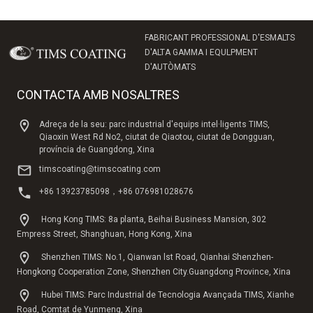
FABRICANT PROFESSIONAL D'ESMALTS
D'ALTA GAMMA I EQULPMENT
D'AUTÒMATS
CONTACTA AMB NOSALTRES
Adreça de la seu: parc industrial d'equips intel·ligents TIMS,
Qiaoxin West Rd No2, ciutat de Qiaotou, ciutat de Dongguan,
província de Guangdong, Xina
timscoating@timscoating.com
+86 13923785098，+86 076981028676
Hong Kong TIMS: 8a planta, Beihai Business Mansion, 302
Empress Street, Shanghuan, Hong Kong, Xina
Shenzhen TIMS: No.1, Qianwan lst Road, Qianhai Shenzhen-
Hongkong Cooperation Zone, Shenzhen City.Guangdong Province, Xina
Hubei TIMS: Parc Industrial de Tecnologia Avançada TIMS, Xianhe
Road, Comtat de Yunmeng, Xina