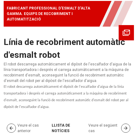
FABRICANT PROFESSIONAL D'ESMALT D'ALTA
GAMMA. EQUIPS DE RECOBRIMENT I
AUTOMATITZACIÓ
Línia de recobriment automàtic
d'esmalt robot
El robot descarrega automàticament el dipòsit de l'escalfador d'aigua de la
línia transportadora i després el carrega automàticament a la màquina de
recobriment d'esmalt, aconseguint la funció de recobriment automàtic
d'esmalt del robot per al dipòsit de l'escalfador d'aigua.
El robot descarrega automàticament el dipòsit de l'escalfador d'aigua de la línia
transportadora i després el carrega automàticament a la màquina de recobriment
d'esmalt, aconseguint la funció de recobriment automàtic d'esmalt del robot per al
dipòsit de l'escalfador d'aigua.
Veure el cas
LLISTA DE
Veure el següent
anterior
NOTÍCIES
cas