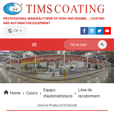
PROFESSIONAL MANUFACTURER OF HIGH-END ENAMEL，COATING
AND AUTOMATION EQUIPMENT
CA
Equips
Línia de
Home
Casos
d'automatització
recobriment
automàtic
Línia De Producció D'esmalt
d'esmalt robot