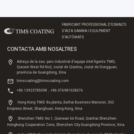
FABRICANT PROFESSIONAL D'ESMALTS
D'ALTA GAMMA I EQULPMENT
D'AUTÒMATS
CONTACTA AMB NOSALTRES
Adreça de la seu: parc industrial d'equips intel·ligents TIMS,
Qiaoxin West Rd No2, ciutat de Qiaotou, ciutat de Dongguan,
província de Guangdong, Xina
timscoating@timscoating.com
+86 13923785098，+86 076981028676
Hong Kong TIMS: 8a planta, Beihai Business Mansion, 302
Empress Street, Shanghuan, Hong Kong, Xina
Shenzhen TIMS: No.1, Qianwan lst Road, Qianhai Shenzhen-
Hongkong Cooperation Zone, Shenzhen City.Guangdong Province, Xina